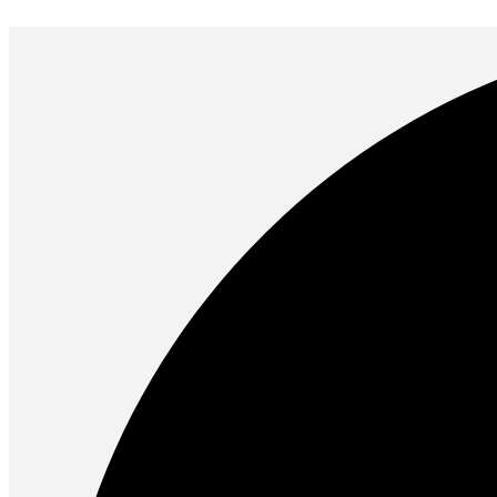
Ir
al
contenido