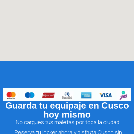
Guarda tu equipaje en Cusco
hoy mismo
No cargues tus maletas por toda la ciudad.
Reserva tu locker ahora y disfruta Cusco sin