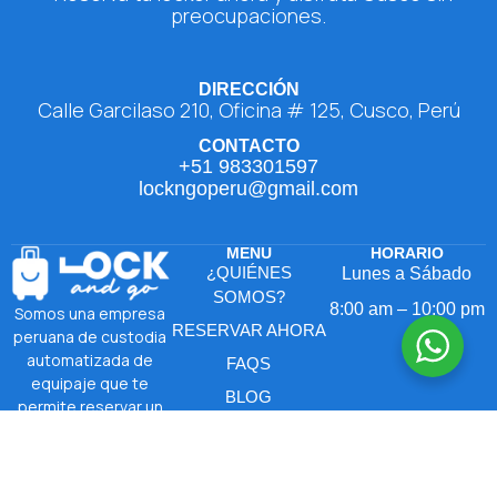
preocupaciones.
DIRECCIÓN
Calle Garcilaso 210, Oficina # 125, Cusco, Perú
CONTACTO
+51 983301597
lockngoperu@gmail.com
MENU
HORARIO
¿QUIÉNES
Lunes a Sábado
SOMOS?
8:00 am – 10:00 pm
Somos una empresa
RESERVAR AHORA
peruana de custodia
automatizada de
FAQS
equipaje que te
BLOG
permite reservar un
locker por día, de
CONTACTO
lunes a sábado de
08:00 am a 10:00 pm.