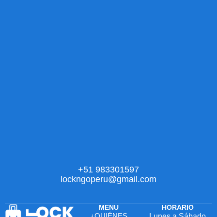
+51 983301597
lockngoperu@gmail.com
MENU
HORARIO
¿QUIÉNES
Lunes a Sábado